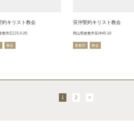
聖約キリスト教会
笹沖聖約キリスト教会
敷市広江5-2-25
岡山県倉敷市笹沖45-10
市
教会
倉敷市
教会
1
2
>