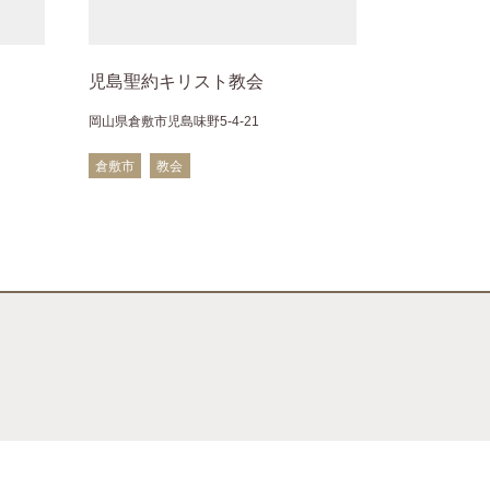
児島聖約キリスト教会
岡山県倉敷市児島味野5-4-21
倉敷市
教会