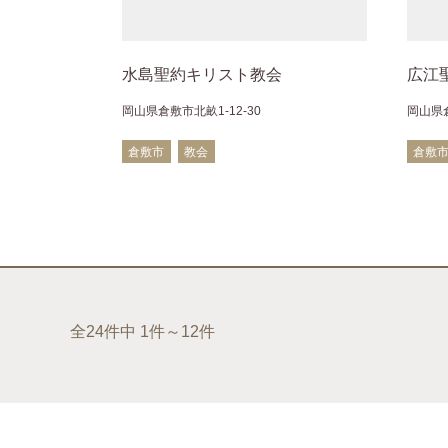
水島聖約キリスト教会
広江
岡山県倉敷市北畝1-12-30
岡山県倉
倉敷市
教会
倉敷
全24件中 1件～12件