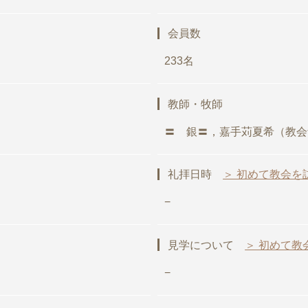
会員数
233名
教師・牧師
〓 銀〓，嘉手苅夏希（教会
礼拝日時
＞ 初めて教会を
−
見学について
＞ 初めて教
−