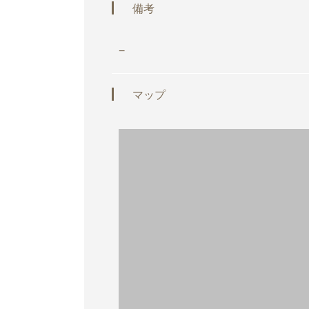
備考
−
マップ