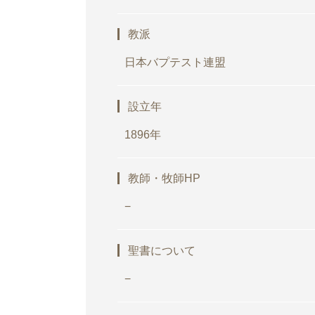
教派
日本バプテスト連盟
設立年
1896年
教師・牧師HP
−
聖書について
−